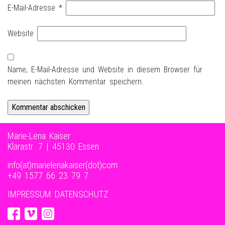
E-Mail-Adresse
*
Website
Name, E-Mail-Adresse und Website in diesem Browser für
meinen nächsten Kommentar speichern.
Marie-Lena Kaiser
Klarastr. 7 | 45130 Essen
info(at)marielenakaiser(dot)com
+49 1577 66 23 79 7‬
IMPRESSUM
DATENSCHUTZ