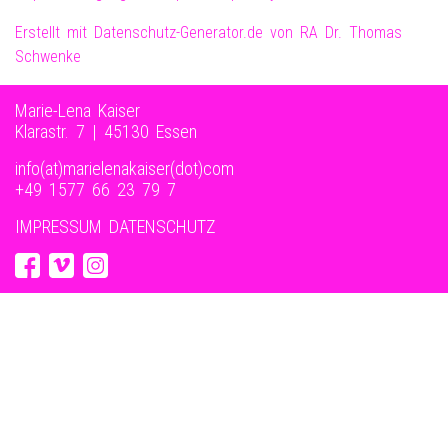
Erstellt mit Datenschutz-Generator.de von RA Dr. Thomas
Schwenke
Marie-Lena Kaiser
Klarastr. 7 | 45130 Essen
info(at)marielenakaiser(dot)com
+49 1577 66 23 79 7‬
IMPRESSUM
DATENSCHUTZ