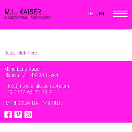
DE
|
EN
Dates click here
Marie-Lena Kaiser
Klarastr. 7 | 45130 Essen
info(at)marielenakaiser(dot)com
+49 1577 66 23 79 7‬
IMPRESSUM
DATENSCHUTZ