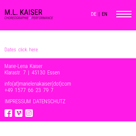
DE
|
EN
Dates click here
Marie-Lena Kaiser
Klarastr. 7 | 45130 Essen
info(at)marielenakaiser(dot)com
+49 1577 66 23 79 7‬
IMPRESSUM
DATENSCHUTZ