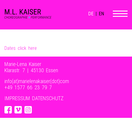
DE
|
EN
Dates click here
Marie-Lena Kaiser
Klarastr. 7 | 45130 Essen
info(at)marielenakaiser(dot)com
+49 1577 66 23 79 7‬
IMPRESSUM
DATENSCHUTZ