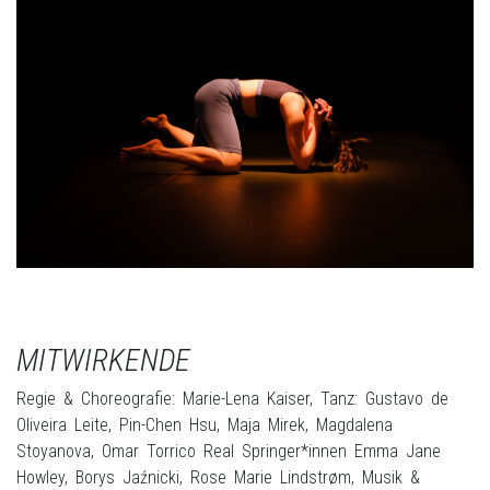
MITWIRKENDE
Regie & Choreografie: Marie-Lena Kaiser, Tanz: Gustavo de
Oliveira Leite, Pin-Chen Hsu, Maja Mirek, Magdalena
Stoyanova, Omar Torrico Real Springer*innen Emma Jane
Howley, Borys Jaźnicki, Rose Marie Lindstrøm, Musik &