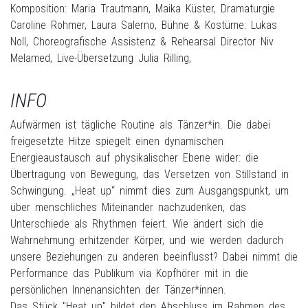
Komposition: Maria Trautmann, Maika Küster, Dramaturgie
Caroline Rohmer, Laura Salerno, Bühne & Kostüme: Lukas
Noll, Choreografische Assistenz & Rehearsal Director Niv
Melamed, Live-Übersetzung Julia Rilling,
INFO
Aufwärmen ist tägliche Routine als Tänzer*in. Die dabei
freigesetzte Hitze spiegelt einen dynamischen
Energieaustausch auf physikalischer Ebene wider: die
Übertragung von Bewegung, das Versetzen von Stillstand in
Schwingung. „Heat up“ nimmt dies zum Ausgangspunkt, um
über menschliches Miteinander nachzudenken, das
Unterschiede als Rhythmen feiert. Wie ändert sich die
Wahrnehmung erhitzender Körper, und wie werden dadurch
unsere Beziehungen zu anderen beeinflusst? Dabei nimmt die
Performance das Publikum via Kopfhörer mit in die
persönlichen Innenansichten der Tänzer*innen.
Das Stück "Heat up" bildet den Abschluss im Rahmen des