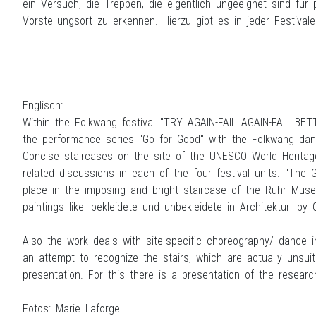
ein Versuch, die Treppen, die eigentlich ungeeignet sind für 
Vorstellungsort zu erkennen. Hierzu gibt es in jeder Festiva
Englisch:
Within the Folkwang festival "TRY AGAIN-FAIL AGAIN-FAIL BE
the performance series "Go for Good" with the Folkwang da
Concise staircases on the site of the UNESCO World Heritag
related discussions in each of the four festival units. "The 
place in the imposing and bright staircase of the Ruhr Museu
paintings like 'bekleidete und unbekleidete in Architektur' b
Also the work deals with site-specific choreography/ dance i
an attempt to recognize the stairs, which are actually unsui
presentation. For this there is a presentation of the researc
Fotos: Marie Laforge