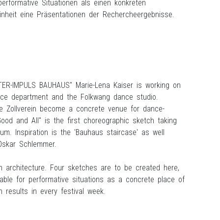
performative Situationen als einen konkreten
leinheit eine Präsentationen der Rechercheergebnisse.
TTER-IMPULS BAUHAUS" Marie-Lena Kaiser is working on
nce department and the Folkwang dance studio.
e Zollverein become a concrete venue for dance-
Good and All" is the first choreographic sketch taking
m. Inspiration is the 'Bauhaus staircase' as well
y Oskar Schlemmer.
n architecture. Four sketches are to be created here,
table for performative situations as a concrete place of
h results in every festival week.